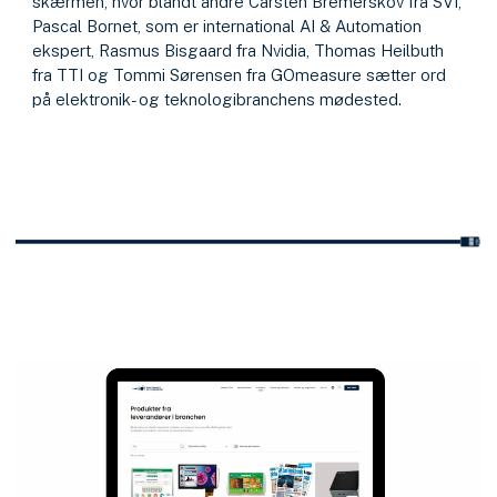
skærmen, hvor blandt andre Carsten Bremerskov fra SVI,
Pascal Bornet, som er international AI & Automation
ekspert, Rasmus Bisgaard fra Nvidia, Thomas Heilbuth
fra TTI og Tommi Sørensen fra GOmeasure sætter ord
på elektronik- og teknologibranchens mødested.
Di