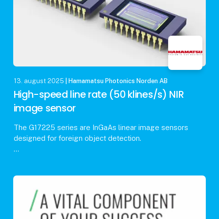
13. august 2025
| Hamamatsu Photonics Norden AB
High-speed line rate (50 klines/s) NIR
image sensor
The G17225 series are InGaAs linear image sensors
designed for foreign object detection.
Since the signal from each pixel is read out in
charge integration mode, high sensitivity and stable
operati