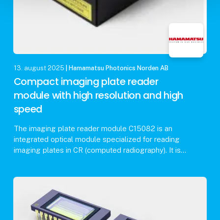
13. august 2025
| Hamamatsu Photonics Norden AB
Compact imaging plate reader
module with high resolution and high
speed
The imaging plate reader module C15082 is an
integrated optical module specialized for reading
imaging plates in CR (computed radiography). It is
designed for incorporation into dental imaging plate
s