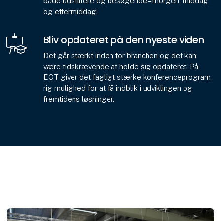
både udstillere og besøgende – morgen, middag
og eftermiddag.
Bliv opdateret på den nyeste viden
Det går stærkt inden for branchen og det kan
være tidskrævende at holde sig opdateret. På
EOT giver det fagligt stærke konferenceprogram
rig mulighed for at få indblik i udviklingen og
fremtidens løsninger.
D