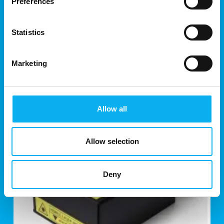
Preferences
High-speed, compact near infrared
spectrometer suitable for inline
Statistics
process
C16511-01 is an optical fiber input type Fourier
Marketing
transform near infrared spectrometer with high
accuracy and high speed measurement, suitable for
inline process monitoring in the field.
Allow all
By connecti
Allow selection
Deny