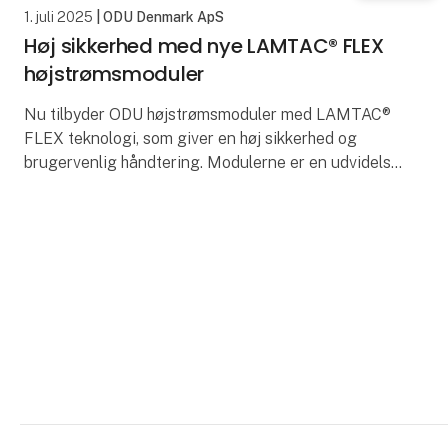
1. juli 2025
| ODU Denmark ApS
Høj sikkerhed med nye LAMTAC® FLEX
højstrømsmoduler
Nu tilbyder ODU højstrømsmoduler med LAMTAC®
FLEX teknologi, som giver en høj sikkerhed og
brugervenlig håndtering. Modulerne er en udvidelse
af konnektorserierne ODU-MAC® Blue-Line og
White-Line/Silv