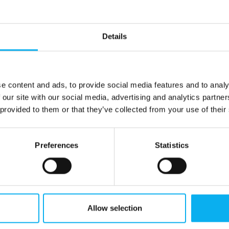
Details
e content and ads, to provide social media features and to analy
 our site with our social media, advertising and analytics partn
 provided to them or that they’ve collected from your use of their
13. august 2025
| Hamamatsu Photonics Norden AB
High sensitivity from short wavelength
to 800 nm
Preferences
Statistics
These APDs feature improved sensitivity across a
wavelength range from short wavelengths to 800
nm. While they offer high sensitivity in the short-
wavelength region, they also achieve high gain at lon
Allow selection