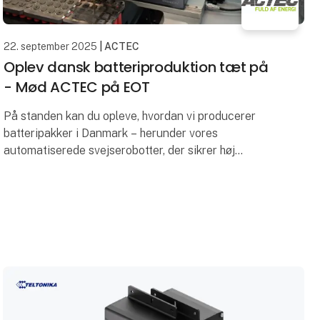
22. september 2025
| ACTEC
Oplev dansk batteriproduktion tæt på
- Mød ACTEC på EOT
På standen kan du opleve, hvordan vi producerer
batteripakker i Danmark – herunder vores
automatiserede svejserobotter, der sikrer høj
præcision, ensartet kvalitet og konkurrencedygtige
priser. Mange