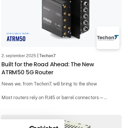
2. september 2025
| Techon7
Built for the Road Ahead: The New
ATRM50 5G Router
News we, from Techon7, will bring to the show
Most routers rely on RJ45 or barrel connectors—
fine for office walls, but not for moving vehicles. The
ATRM50 features four M12 X-coded Gigabit
Etherne