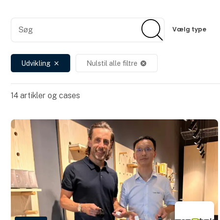
Søg
Søg
Vælg type
Udvikling
Nulstil alle filtre
close
cancel
14
artikler og cases