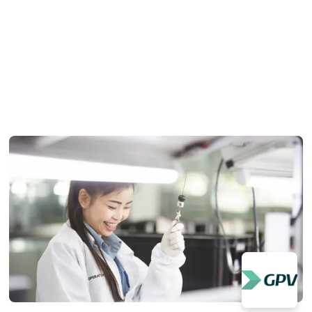
Since the signal from each pixel is read out in
charge integration mode, high sensitivity and stable
operati