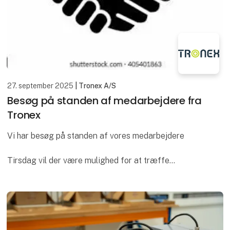
27. september 2025
| Tronex A/S
Besøg på standen af medarbejdere fra
Tronex
Vi har besøg på standen af vores medarbejdere
Tirsdag vil der være mulighed for at træffe
Karsten Omann - vores nye CEO
Henrik Plambech - CFO
Sonja Larsen - Indkøbschef