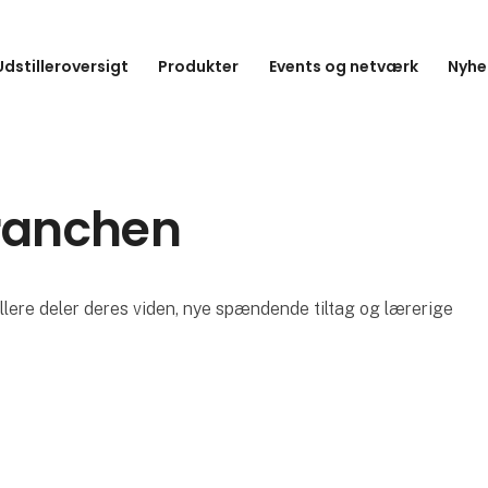
Udstilleroversigt
Produkter
Events og netværk
Nyhe
branchen
lere deler deres viden, nye spændende tiltag og lærerige