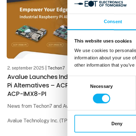
Consent
This website uses cookies
We use cookies to personalis
information about your use of
other information that you’ve
2. september 2025
| Techon7
Avalue Launches Industrial Raspberry
Consent
Pi Alternatives – ACP-3566-PI and
Necessary
Selection
ACP-IMX8-PI
News from Techon7 and Avalue
Avalue Technology Inc. (TPEx: 3479.TWO), a global
Deny
leader in industrial computing solutions, announces
the release of two new industrial-grade ARM-based