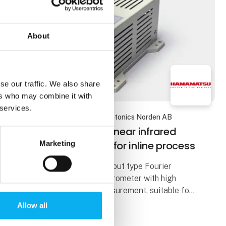
About
se our traffic. We also share
ers who may combine it with
 services.
13. august 2025
| Hamamatsu Photonics Norden AB
High-speed, compact near infrared
spectrometer suitable for inline process
Marketing
C16511-01 is an optical fiber input type Fourier
transform near infrared spectrometer with high
accuracy and high speed measurement, suitable for
inline process monitoring in the field.
Allow all