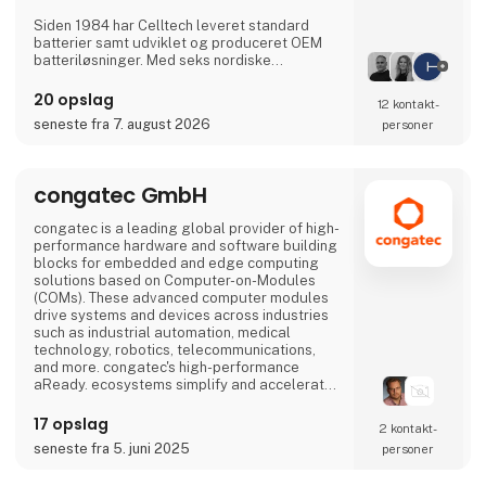
Siden 1984 har Celltech leveret standard
batterier samt udviklet og produceret OEM
batteriløsninger. Med seks nordiske
salgskontorer placeret i Danmark, Sverige,
Finland og Norge, samt England, Tyskland og
20 opslag
12 kontakt­
to internationale salgskontorer, har Celltech
seneste fra 7. august 2026
personer
Gruppen lokal tilstedeværelse og global
rækkevidde som sikrer et partner set-up til
hver enkelt kundes behov.
congatec GmbH
Med R&D afdelinger i Finland, Tyskland,
England, Bulgarien og Kina bistår vi i design
congatec is a leading global provider of high-
fasen
performance hardware and software building
blocks for embedded and edge computing
solutions based on Computer-on-Modules
(COMs). These advanced computer modules
drive systems and devices across industries
such as industrial automation, medical
technology, robotics, telecommunications,
and more. congatec's high-performance
aReady. ecosystems simplify and accelerate
the solution development, from COM to cloud.
This application-ready approach combines
17 opslag
2 kontakt­
COMs with services and customizable
seneste fra 5. juni 2025
personer
technologies that enable cutting-edge
advancements in system consolidation, IoT,