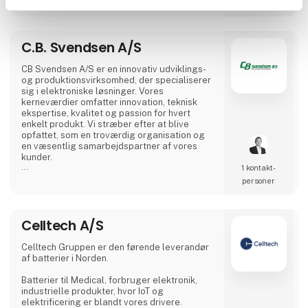
personer
C.B. Svendsen A/S
CB Svendsen A/S er en innovativ udviklings-
og produktionsvirksomhed, der specialiserer
sig i elektroniske løsninger. Vores
kerneværdier omfatter innovation, teknisk
ekspertise, kvalitet og passion for hvert
enkelt produkt. Vi stræber efter at blive
opfattet, som en troværdig organisation og
en væsentlig samarbejdspartner af vores
kunder.
1 kontakt­
Med hovedsæde i Værløse designer, udvikler
personer
og producerer vi innovative løsninger. Vi har
produktionsfaciliteter i både Danmark, Polen
og Litauen, hvilket giver os mulighed for at
Celltech A/S
tilbyde konkurrencedygtige priser på alt fra
prototyper til masseproduktion.
Celltech Gruppen er den førende leverandør
af batterier i Norden.
Batterier til Medical, forbruger elektronik,
industrielle produkter, hvor IoT og
elektrificering er blandt vores drivere.