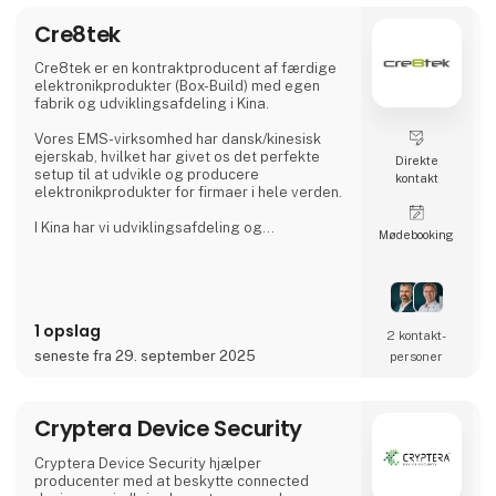
security, and artificial intellige
Cre8tek
Cre8tek er en kontraktproducent af færdige
elektronikprodukter (Box-Build) med egen
fabrik og udviklingsafdeling i Kina.
Vores EMS-virksomhed har dansk/kinesisk
ejerskab, hvilket har givet os det perfekte
Direkte
setup til at udvikle og producere
kontakt
elektronikprodukter for firmaer i hele verden.
I Kina har vi udviklingsafdeling og
Møde­booking
samlefabrik, egen produktion af plast- og
aluminiumsemner samt eget værktøjsmageri.
I Danmark har vi et lokalt kontor i Hjørring,
hvor vi tager os af kundesupport samt
1 opslag
forretningsudvikling i samarbejde med vores
2 kontakt­
kunder. Samlet set tæller Cre8tek 220
seneste fra 29. september 2025
personer
medarbejdere, som opererer på 11.000 m2.
Cryptera Device Security
Cryptera Device Security hjælper
producenter med at beskytte connected