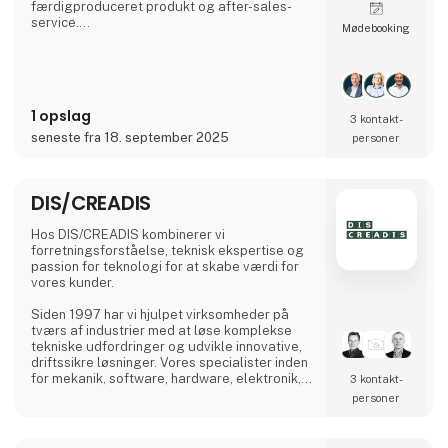
færdigproduceret produkt og after-sales-
service.
Møde­booking
Dét at have hele værdikæden i samme hus
skaber de optimale rammer for dig som
kunde. Vi har et tæt tværgående samarbejde
mellem alle afdelinger fra indkøb til udvikling
1 opslag
og produktion, hvilket sikre dig et cost-
3 kontakt­
optimeret produkt
seneste fra 18. september 2025
personer
fra start.
I udviklingsprocessen har ingeniørerne fokus
DIS/CREADIS
på designs der er sikret en optimal
e
Hos DIS/CREADIS kombinerer vi
forretningsforståelse, teknisk ekspertise og
passion for teknologi for at skabe værdi for
vores kunder.
Siden 1997 har vi hjulpet virksomheder på
tværs af industrier med at løse komplekse
tekniske udfordringer og udvikle innovative,
driftssikre løsninger. Vores specialister inden
for mekanik, software, hardware, elektronik,
3 kontakt­
automation og industrielt design arbejder tæt
personer
sammen med kunderne for at optimere deres
forretning og bidrage til mere effektive og
bæredygtige løsninger.