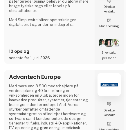
patenterede løsning behøver du aldrig mere
bruge fysiske tags eller labels på
Direkte
elinstallationer.
kontakt
Med Simplewire bliver opmærkningen
digitaliseret og er derfor indlejret i
Møde­booking
installationen og kan læses overalt langs
ledninger og kabler i stedet for kun at være
tilgængelig, hvor etiketter er påsat.
Det er grunden til, at Simplewires digitale
10 opslag
mærkningssystem er det bedste
3 kontakt­
mærkningssystem i verden.
seneste fra 1. juni 2026
personer
Men hvordan virker det?
Advantech Europe
Simplewires clips overfører ID'et fra dine
sikringer til alle el
Med mere end 8.500 medarbejdere på
verdensplan og 40 års erfaring er
virksomheden en global leder inden for
innovative produkter, systemer, tjenester og
løsninger inden for indlejret AIoT. Vores
styrker omfatter omfattende
Direkte
systemintegration af indlejret hardware og
kontakt
software samt kundeorienterede design-in-
tjenester til f.eks. industri 4.0-applikationer,
EV-opladning og grøn energi, medicinsk
Møde­booking