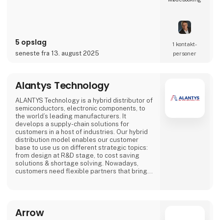
udstyr, digital skiltning eller spilplatforme. Et
andet fokus er skræddersyede, tilpassede
løsninger (Advantech DMS), som bl.a. ofte
muliggør en særlig kort time-to-market ved
at trække på det bredeste udvalg af
5 opslag
indlejrede standardprodukter på verdensplan
1 kontakt­
seneste fra 13. august 2025
personer
Alantys Technology
ALANTYS Technology is a hybrid distributor of
semiconductors, electronic components, to
the world’s leading manufacturers. It
develops a supply-chain solutions for
customers in a host of industries. Our hybrid
distribution model enables our customer
base to use us on different strategic topics:
from design at R&D stage, to cost saving
solutions & shortage solving. Nowadays,
customers need flexible partners that bring
evolutive solutions to the market. Our team is
able to provide solutions for MCU, FPGA,
Memory products, such as passive,
connectors and connectivity solutions.
Arrow