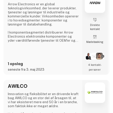
Arrow Electronics er en global
teknologivirksomhed, der leverer produkter,
tjenester og løsninger til industrielle og
kommercielle kunder. Virksomheden opererer
i to hovedsegmenter: komponenter og
løsninger til databehandling.
Direkte
kontakt
I komponentsegmentet distribuerer Arrow
Electronics elektroniske komponenter og
yder værditilførende tjenester til OEM'er og
Møde­booking
CM'er over hele verden. Virksomheden
tilbyder et bredt udvalg af produkter,
herunder semi, passive komponenter,
forbindelser og elektromekaniske
komponenter.
1 opslag
4 kontakt­
I det globale segment for løsninger til
seneste fra 3. maj 2023
personer
databehandling tilbyder Arrow Electronics IT-
løsninger og -tjenester til virksomheder og
organ
AWILCO
Innovation og fleksibilitet er en drivende kraft
bag AWILCO og en stor del af årsagen til, at
vi har eksisteret mere end 50 år i en branche,
som faktisk ikke er meget ældre.