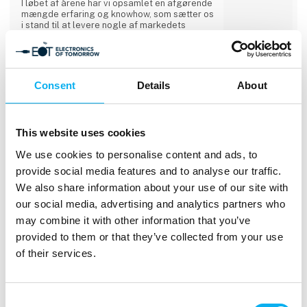
I løbet af årene har vi opsamlet en afgørende
mængde erfaring og knowhow, som sætter os
i stand til at levere nogle af markedets
bedste løsninger inden for vores fire
forretningsområder – både som standard og
som skræddersyede:
3 opslag
5 kontakt­
> BATTERILØSNINGER
Consent
Details
About
seneste fra 10. september 2025
personer
Langtidsholdbare og genopladelige
produkter
> STRØMFORSYNINGER & LADERE
Beckhoff Automation ApS
This website uses cookies
Kompakte, robuste og pålidelige løsninger
Beckhoff Automation udvikler åbne
We use cookies to personalise content and ads, to
> BRÆNDSELSCELLER
automationsløsninger baseret på PC-baseret
Off-grid og backup-energiløsninger drevet af
provide social media features and to analyse our traffic.
styringsteknologi.
brint og metanol
We also share information about your use of our site with
Vores produktsortiment spænder over:
ENERGISYSTEMER &
our social media, advertising and analytics partners who
• Industri-PC’er
Direkte
• I/O- og fieldbus-komponenter
may combine it with other information that you’ve
kontakt
• Drevteknologi
provided to them or that they’ve collected from your use
• Automationssoftware
• Automation uden styretavle
of their services.
• Hardware til industriel billedbehandling
• Robotteknologi
29 opslag
9 kontakt­
• Produkttransport
seneste fra 2. september 2025
personer
Consent
Hvert produkt kan anvendes som