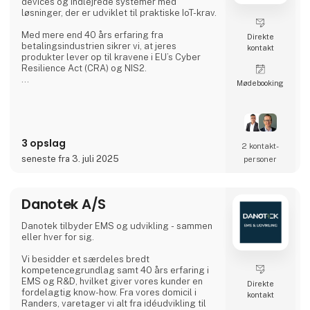
devices og indlejrede systemer med
løsninger, der er udviklet til praktiske IoT-krav.
Med mere end 40 års erfaring fra
Direkte
betalingsindustrien sikrer vi, at jeres
kontakt
produkter lever op til kravene i EU’s Cyber
Resilience Act (CRA) og NIS2.
Møde­booking
Vi tilbyder:
Key Management Platform, der beskytter
jeres kryptografiske nøgler mod tab, lækage
og misbrug
3 opslag
2 kontakt­
Code Signing Service, der sikrer integriteten
seneste fra 3. juli 2025
personer
af jeres software og beskytter mod
uautoriserede ændringer
Danotek A/S
Device Certificate Service, der giver alle
devices en unik kryptografisk identitet og
kontrolleret adgang til netværk
Danotek tilbyder EMS og udvikling - sammen
eller hver for sig.
Vi besidder et særdeles bredt
kompetencegrundlag samt 40 års erfaring i
EMS og R&D, hvilket giver vores kunder en
Direkte
fordelagtig know-how. Fra vores domicil i
kontakt
Randers, varetager vi alt fra idéudvikling til