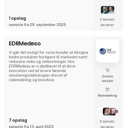
aluminiumsemner samt eget værktøjsmageri.
I Danmark har vi et lokalt kontor i Hjørring,
hvor vi tager os af kundesupport samt
1 opslag
forretningsudvikling i samarbejde med vores
2 kontakt­
kunder. Samlet set tæller Cre8tek 220
seneste fra 29. september 2025
personer
medarbejdere, som opererer på 11.000 m2.
EDRMedeso
Vi gør det muligt for vores kunder at designe
bedre produkter hurtigere til markedet samt
reducere risiko og omkostninger. Hos
EDRMedeso er vi dedikeret til at drive
innovation ved at levere førende
simuleringsteknologier drevet af
Direkte
vidensdeling og knowhow.
kontakt
Møde­booking
7 opslag
5 kontakt­
seneste fra 13. april 2023
personer