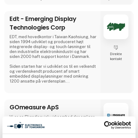
Edt - Emerging Display
Technologies Corp
EDT, med hovedkontor i Taiwan Kaohsiung, har
siden 1994 udviklet og produceret højt
integrerede display- og touch-løsninger til
den industrielle elektronikindustri og har
Direkte
siden 2000 haft support kontor i Danmark.
kontakt
Siden starten har vi udviklet os til en velkendt
og verdenskendt producent af smart
embedded displayløsninger med omkring
1200 ansatte på verdensplan.
Vi støtter vores kunder med design-in samt
med alle tekniske og kommercielle
spørgsmål. Takket være vores mangeårige
GOmeasure ApS
ekspertise og erfaring kan vi tilbyde en
løsning med specialtilpassede produkter selv
til kritiske miljøer med usædvanlige krav.
Vi er en Skandinavisk virksomhed der sælger
Vores kunder nyder godt af vores m
test og måleudstyr fra verdens største
leverandører. Besøg os og hør mere om
Safran, Tektronix, Audio Precision, GRAS,
Anritsu, Hioki, Chroma, Wavecontrol og