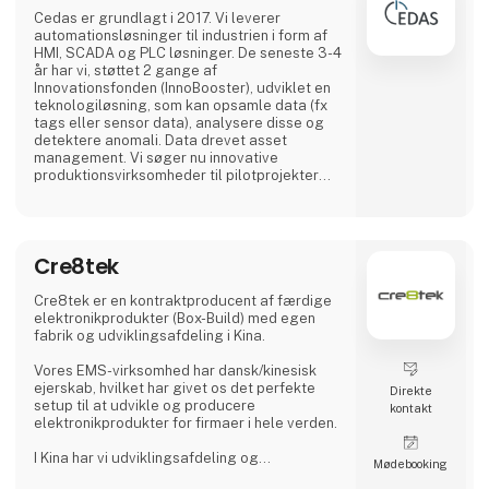
Cedas er grundlagt i 2017. Vi leverer
automationsløsninger til industrien i form af
HMI, SCADA og PLC løsninger. De seneste 3-4
år har vi, støttet 2 gange af
Innovationsfonden (InnoBooster), udviklet en
teknologiløsning, som kan opsamle data (fx
tags eller sensor data), analysere disse og
detektere anomali. Data drevet asset
management. Vi søger nu innovative
produktionsvirksomheder til pilotprojekter
med fokus på procesoptimering,
tilstandsovervågning, kvalitetssikring,
længere komponentlevetider, early warning,
ressourcebesparelser mm.
Cre8tek
Cre8tek er en kontraktproducent af færdige
elektronikprodukter (Box-Build) med egen
fabrik og udviklingsafdeling i Kina.
Vores EMS-virksomhed har dansk/kinesisk
ejerskab, hvilket har givet os det perfekte
Direkte
setup til at udvikle og producere
kontakt
elektronikprodukter for firmaer i hele verden.
I Kina har vi udviklingsafdeling og
Møde­booking
samlefabrik, egen produktion af plast- og