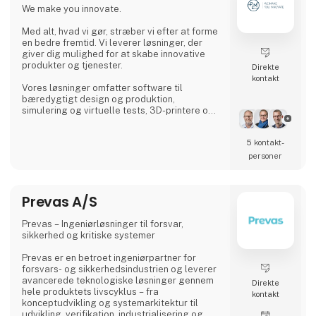
We make you innovate.
Med alt, hvad vi gør, stræber vi efter at forme
en bedre fremtid. Vi leverer løsninger, der
giver dig mulighed for at skabe innovative
produkter og tjenester.
Direkte
kontakt
Vores løsninger omfatter software til
bæredygtigt design og produktion,
simulering og virtuelle tests, 3D-printere og
teknologi samt cloud-platformen
3DEXPERIENCE. Alt sammen i samarbejde
5 kontakt­
med vores industriledende partnere.
personer
Vores team består af passionerede,
nysgerrige og erfarne medarbejdere som
hjælper dig med at finde den rigtige løsning
Prevas A/S
til dine behov.
Vi glæder os til at møde dig.
Prevas – Ingeniørløsninger til forsvar,
sikkerhed og kritiske systemer
Prevas er en betroet ingeniørpartner for
forsvars- og sikkerhedsindustrien og leverer
avancerede teknologiske løsninger gennem
Direkte
hele produktets livscyklus – fra
kontakt
konceptudvikling og systemarkitektur til
udvikling, verifikation, industrialisering og