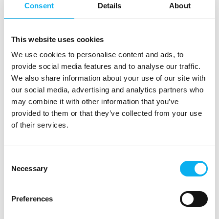
Consent
Details
About
mange flere
Direkte
kontakt
This website uses cookies
Møde­booking
We use cookies to personalise content and ads, to
provide social media features and to analyse our traffic.
We also share information about your use of our site with
12 opslag
4 kontakt­
our social media, advertising and analytics partners who
seneste fra 8. juli 2026
personer
may combine it with other information that you’ve
provided to them or that they’ve collected from your use
Hamso Engineering ApS
of their services.
Hamsø Engineering arbejder inden for HMI
løsninger. Vi har udviklet et innovativt
måleudstyrs system til at måle og design
Consent
haptisk feedback (passiv & aktiv) inklusiv et
Necessary
Selection
system til at drive haptisk feedback.
Direkte
Vi leverer integrations løsninger inden for
kontakt
haptisk feedback og lyd, og dækker både
Preferences
mekanisk, elektrisk og software integration.
Møde­booking
Vores hoved market er bilindustrien,