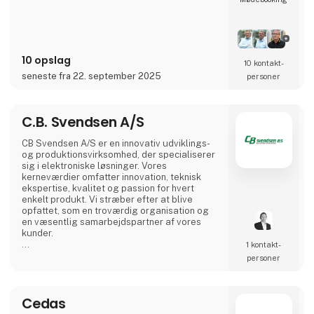
kvalitetskontrol i vores eget testcenter i
Danmark, fleksibel produktion både lokalt og
via internationale partnere samt rådgivning i
designfasen, så dit produkt får optimal
ydelse og lang levetid.
10 opslag
10 kontakt­
Vi samarbejder tæt med udviklingshuse,
seneste fra 22. september 2025
personer
producenter, installatører og
servicevirksomhede
C.B. Svendsen A/S
CB Svendsen A/S er en innovativ udviklings-
og produktionsvirksomhed, der specialiserer
sig i elektroniske løsninger. Vores
kerneværdier omfatter innovation, teknisk
ekspertise, kvalitet og passion for hvert
enkelt produkt. Vi stræber efter at blive
opfattet, som en troværdig organisation og
en væsentlig samarbejdspartner af vores
kunder.
1 kontakt­
Med hovedsæde i Værløse designer, udvikler
personer
og producerer vi innovative løsninger. Vi har
produktionsfaciliteter i både Danmark, Polen
og Litauen, hvilket giver os mulighed for at
Cedas
tilbyde konkurrencedygtige priser på alt fra
prototyper til masseproduktion.