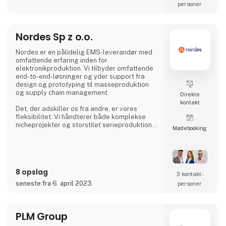
personer
Nordes Sp z o.o.
Nordes er en pålidelig EMS-leverandør med
omfattende erfaring inden for
elektronikproduktion. Vi tilbyder omfattende
end-to-end-løsninger og yder support fra
design og prototyping til masseproduktion
og supply chain management.
Direkte
kontakt
Det, der adskiller os fra andre, er vores
fleksibilitet: Vi håndterer både komplekse
nicheprojekter og storstilet serieproduktion
Møde­booking
med succes og opretholder altid de højeste
internationale kvalitetsstandarder.
Et partnerskab med Nordes betyder
innovation, pålidelighed og levering til tiden.
8 opslag
3 kontakt­
seneste fra 6. april 2023
personer
PLM Group