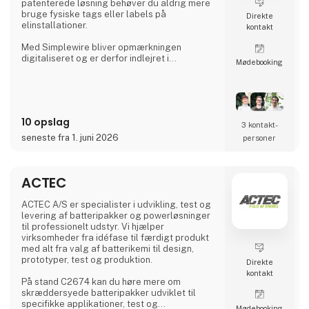
patenterede løsning behøver du aldrig mere
bruge fysiske tags eller labels på
Direkte
elinstallationer.
kontakt
Med Simplewire bliver opmærkningen
digitaliseret og er derfor indlejret i
Møde­booking
installationen og kan læses overalt langs
ledninger og kabler i stedet for kun at være
tilgængelig, hvor etiketter er påsat.
Det er grunden til, at Simplewires digitale
10 opslag
mærkningssystem er det bedste
3 kontakt­
mærkningssystem i verden.
seneste fra 1. juni 2026
personer
Men hvordan virker det?
ACTEC
Simplewires clips overfører ID'et fra dine
sikringer til alle el
ACTEC A/S er specialister i udvikling, test og
levering af batteripakker og powerløsninger
til professionelt udstyr. Vi hjælper
virksomheder fra idéfase til færdigt produkt
med alt fra valg af batterikemi til design,
prototyper, test og produktion.
Direkte
kontakt
På stand C2674 kan du høre mere om
skræddersyede batteripakker udviklet til
specifikke applikationer, test og
Møde­booking