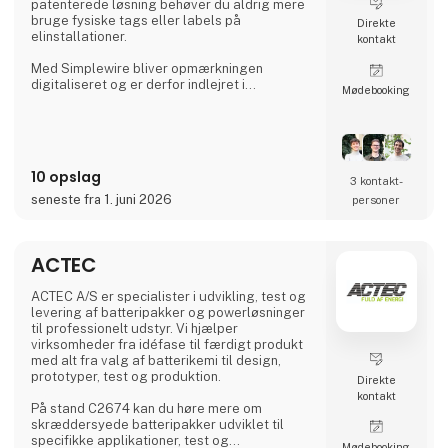
patenterede løsning behøver du aldrig mere
bruge fysiske tags eller labels på
Direkte
elinstallationer.
kontakt
Med Simplewire bliver opmærkningen
digitaliseret og er derfor indlejret i
Møde­booking
installationen og kan læses overalt langs
ledninger og kabler i stedet for kun at være
tilgængelig, hvor etiketter er påsat.
Det er grunden til, at Simplewires digitale
10 opslag
mærkningssystem er det bedste
3 kontakt­
mærkningssystem i verden.
seneste fra 1. juni 2026
personer
Men hvordan virker det?
ACTEC
Simplewires clips overfører ID'et fra dine
sikringer til alle el
ACTEC A/S er specialister i udvikling, test og
levering af batteripakker og powerløsninger
til professionelt udstyr. Vi hjælper
virksomheder fra idéfase til færdigt produkt
med alt fra valg af batterikemi til design,
prototyper, test og produktion.
Direkte
kontakt
På stand C2674 kan du høre mere om
skræddersyede batteripakker udviklet til
specifikke applikationer, test og
Møde­booking