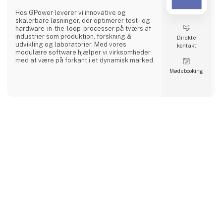
Hos GPower leverer vi innovative og
skalerbare løsninger, der optimerer test- og
hardware-in-the-loop-processer på tværs af
industrier som produktion, forskning &
Direkte
udvikling og laboratorier. Med vores
kontakt
modulære software hjælper vi virksomheder
med at være på forkant i et dynamisk marked.
Møde­booking
Din partner i test og måling
Som en stærk samarbejdspartner inden for
test og måleteknologi gør vi det muligt for
virksomheder at løfte drift, effektivitet og
kvalitet til nye højder. Vi kombinerer teknisk
ekspertise med en unik tilgang, der skaber
værdi hele vejen rundt.
Bred faglighed og dyb erfaring