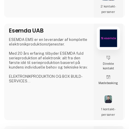
PCB og PCBA er også noget vi kan hjælpe
med, også hvis du ønsker din testjig skal
2 kontakt­
benyttes til
personer
Esemda UAB
ESEMDA EMS er en leverandør af komplette
elektronikproduktionstjenester.
Med 20 års erfaring tilbyder ESEMDA fuld
serieproduktion af elektronik: alt fra den
første idé til serieproduktion baseret på
Direkte
kundens individuelle behov og tekniske krav.
kontakt
ELEKTRONIKPRODUKTION OG BOX BUILD-
SERVICES
Møde­booking
- ISO9001, ISO13485, ISO14001
- Overensstemmelse med IPC-A-610 klasse
2/klasse 3
- Produktionsforsyning
- Selektiv, bølge-, N2-reflow, dampfase med
vakuumlodning
1 kontakt­
- 3D SPI, 3D AOI, røntgeninspektion
personer
- Flyvende sonde og brugerdefineret test
- Potting, konform belægning, rengøring
- Montering af slutprodukt