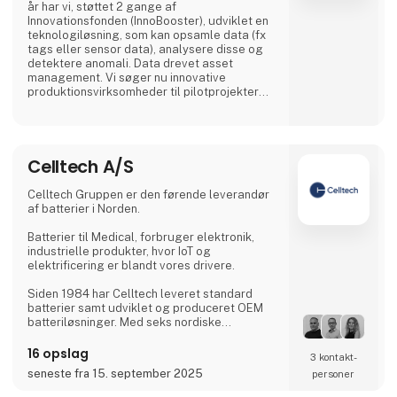
år har vi, støttet 2 gange af
Innovationsfonden (InnoBooster), udviklet en
teknologiløsning, som kan opsamle data (fx
tags eller sensor data), analysere disse og
detektere anomali. Data drevet asset
management. Vi søger nu innovative
produktionsvirksomheder til pilotprojekter
med fokus på procesoptimering,
tilstandsovervågning, kvalitetssikring,
længere komponentlevetider, early warning,
ressourcebesparelser mm.
Celltech A/S
Celltech Gruppen er den førende leverandør
af batterier i Norden.
Batterier til Medical, forbruger elektronik,
industrielle produkter, hvor IoT og
elektrificering er blandt vores drivere.
Siden 1984 har Celltech leveret standard
batterier samt udviklet og produceret OEM
batteriløsninger. Med seks nordiske
salgskontorer placeret i Danmark, Sverige,
Finland og Norge, samt England, Tyskland og
16 opslag
3 kontakt­
to internationale salgskontorer, har Celltech
seneste fra 15. september 2025
personer
Gruppen lokal tilstedeværelse og global
rækkevidde som sikrer et partner set-up til