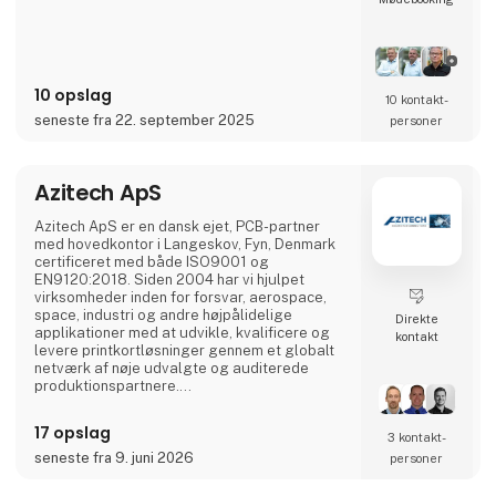
kvalitetskontrol i vores eget testcenter i
Danmark, fleksibel produktion både lokalt og
via internationale partnere samt rådgivning i
designfasen, så dit produkt får optimal
ydelse og lang levetid.
10 opslag
10 kontakt­
Vi samarbejder tæt med udviklingshuse,
seneste fra 22. september 2025
personer
producenter, installatører og
servicevirksomhede
Azitech ApS
Azitech ApS er en dansk ejet, PCB-partner
med hovedkontor i Langeskov, Fyn, Denmark
certificeret med både ISO9001 og
EN9120:2018. Siden 2004 har vi hjulpet
virksomheder inden for forsvar, aerospace,
space, industri og andre højpålidelige
Direkte
applikationer med at udvikle, kvalificere og
kontakt
levere printkortløsninger gennem et globalt
netværk af nøje udvalgte og auditerede
produktionspartnere.
Vi specialiserer os i høj-pålidelige
17 opslag
3 kontakt­
printkortteknologier, herunder HDI,
RF/Microwave, Flex, Rigid-Flex, Heavy Copper
seneste fra 9. juni 2026
personer
og avancerede multilayer printkort. Vores
EN9120-certificerede