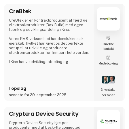
hver enkelt kundes behov.
Cre8tek
Med R&D afdelinger i Finland, Tyskland,
England, Bulgarien og Kina bistår vi i design
Cre8tek er en kontraktproducent af færdige
fasen
elektronikprodukter (Box-Build) med egen
fabrik og udviklingsafdeling i Kina.
Vores EMS-virksomhed har dansk/kinesisk
ejerskab, hvilket har givet os det perfekte
Direkte
setup til at udvikle og producere
kontakt
elektronikprodukter for firmaer i hele verden.
I Kina har vi udviklingsafdeling og
Møde­booking
samlefabrik, egen produktion af plast- og
aluminiumsemner samt eget værktøjsmageri.
I Danmark har vi et lokalt kontor i Hjørring,
hvor vi tager os af kundesupport samt
1 opslag
forretningsudvikling i samarbejde med vores
2 kontakt­
kunder. Samlet set tæller Cre8tek 220
seneste fra 29. september 2025
personer
medarbejdere, som opererer på 11.000 m2.
Cryptera Device Security
Cryptera Device Security hjælper
producenter med at beskytte connected