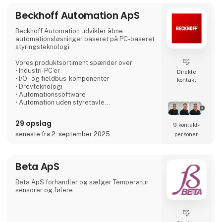
kvalitetsstyringssystem sikrer sporbarhed,
Beckhoff Automation ApS
leverandørkvalificering, risikostyri
Beckhoff Automation udvikler åbne
automationsløsninger baseret på PC-baseret
styringsteknologi.
Vores produktsortiment spænder over:
• Industri-PC’er
Direkte
• I/O- og fieldbus-komponenter
kontakt
• Drevteknologi
• Automationssoftware
• Automation uden styretavle
• Hardware til industriel billedbehandling
• Robotteknologi
29 opslag
9 kontakt­
• Produkttransport
seneste fra 2. september 2025
personer
Hvert produkt kan anvendes som
selvstændige komponenter – eller
kombineres til et fuldt integreret
Beta ApS
styringssystem, hvor alle dele er optimalt
afstemt. Med vores New Automation
Technology leverer vi universelle,
Beta ApS forhandler og sælger Temperatur
brancheuafhængige løsninger, der bruges
sensorer og følere.
over hele verden.
Beckhoff Automation ApS står for sal