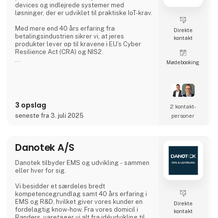
devices og indlejrede systemer med
løsninger, der er udviklet til praktiske IoT-krav.
Med mere end 40 års erfaring fra
Direkte
betalingsindustrien sikrer vi, at jeres
kontakt
produkter lever op til kravene i EU’s Cyber
Resilience Act (CRA) og NIS2.
Møde­booking
Vi tilbyder:
Key Management Platform, der beskytter
jeres kryptografiske nøgler mod tab, lækage
og misbrug
3 opslag
2 kontakt­
Code Signing Service, der sikrer integriteten
seneste fra 3. juli 2025
personer
af jeres software og beskytter mod
uautoriserede ændringer
Danotek A/S
Device Certificate Service, der giver alle
devices en unik kryptografisk identitet og
kontrolleret adgang til netværk
Danotek tilbyder EMS og udvikling - sammen
eller hver for sig.
Vi besidder et særdeles bredt
kompetencegrundlag samt 40 års erfaring i
EMS og R&D, hvilket giver vores kunder en
Direkte
fordelagtig know-how. Fra vores domicil i
kontakt
Randers, varetager vi alt fra idéudvikling til