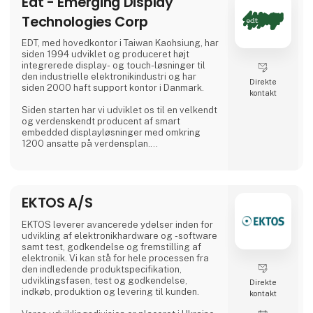
Edt - Emerging Display
Technologies Corp
EDT, med hovedkontor i Taiwan Kaohsiung, har
siden 1994 udviklet og produceret højt
integrerede display- og touch-løsninger til
den industrielle elektronikindustri og har
Direkte
siden 2000 haft support kontor i Danmark.
kontakt
Siden starten har vi udviklet os til en velkendt
og verdenskendt producent af smart
embedded displayløsninger med omkring
1200 ansatte på verdensplan.
Vi støtter vores kunder med design-in samt
med alle tekniske og kommercielle
spørgsmål. Takket være vores mangeårige
EKTOS A/S
ekspertise og erfaring kan vi tilbyde en
løsning med specialtilpassede produkter selv
til kritiske miljøer med usædvanlige krav.
EKTOS leverer avancerede ydelser inden for
Vores kunder nyder godt af vores m
udvikling af elektronikhardware og -software
samt test, godkendelse og fremstilling af
elektronik. Vi kan stå for hele processen fra
den indledende produktspecifikation,
udviklingsfasen, test og godkendelse,
Direkte
indkøb, produktion og levering til kunden.
kontakt