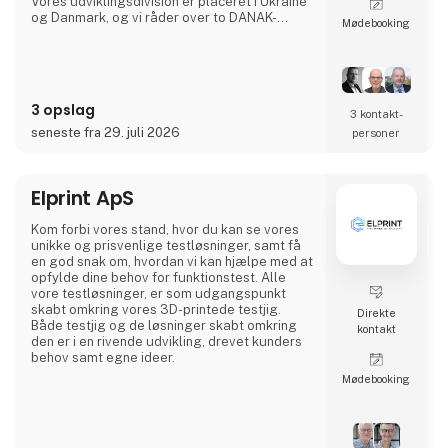
Vores udviklingsdivision er placeret i Ukraine
og Danmark, og vi råder over to DANAK-
Møde­booking
akkrediterede testlaboratorier i Struer og
København. Vores fleksible EMS-division er
eksperter i opbygning, dokumentation og
fremstilling af elektronik ved hjælpe af
gænge processer for forskellige teknologier
3 opslag
såsom THD, SMD, test, montering, box-build
3 kontakt­
og forsendelse
seneste fra 29. juli 2026
personer
Elprint ApS
Kom forbi vores stand, hvor du kan se vores
unikke og prisvenlige testløsninger, samt få
en god snak om, hvordan vi kan hjælpe med at
opfylde dine behov for funktionstest. Alle
vore testløsninger, er som udgangspunkt
skabt omkring vores 3D-printede testjig.
Direkte
Både testjig og de løsninger skabt omkring
kontakt
den er i en rivende udvikling, drevet kunders
behov samt egne ideer.
Møde­booking
Vores 3D-printede testjig og designet af den,
bliver foretaget på basis af din gerberdata,
eller nøjagtigt den samme data, der ligger til
grund for dine PCB- og PCBA-projekter. Både