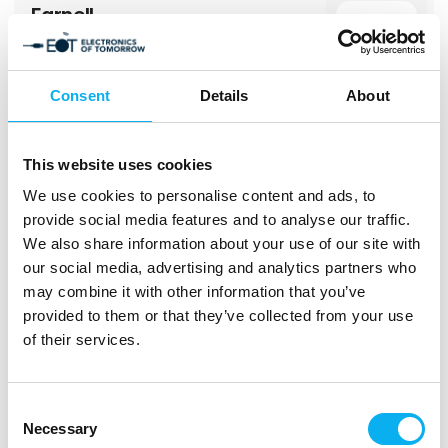
Farnell
HVORFOR OS?
- Ingen MOQ
Vi er en hurtig og pålidelig distributør af
- Hurtig produ
produkter og teknologi til design,
vedligeholdelse og reparation af
elektroniske og industrielle systemer.
Consent
Details
About
Vi har været en del af den etablerede globale
teknologidistributør, Avnet, siden 2016. I dag
Direkte
giver dette samarbejde os mulighed for at
kontakt
støtte vores kunder i alle faser af produktets
This website uses cookies
livscyklus og tilbyde en helt unik
distributionsmodel samt ekspertise inden for
We use cookies to personalise content and ads, to
Møde­booking
end-to-end levering og produktdesign.
provide social media features and to analyse our traffic.
Mød os på stand 2740, Hal C
We also share information about your use of our site with
our social media, advertising and analytics partners who
Future Electronics A/S
may combine it with other information that you’ve
provided to them or that they’ve collected from your use
Vores mission er det, der driver os til konstant
of their services.
at forbedre os. Siden dag ét i 1968 har vi
revolutioneret verden af elektroniske
komponenters distribution takket være den
tankegang. Det har altid handlet om vores
kunder.
Consent
Direkte
Hver eneste af vores 5.500+ medarbejdere
kontakt
Necessary
Selection
på verdensplan kommer på arbejde hver dag