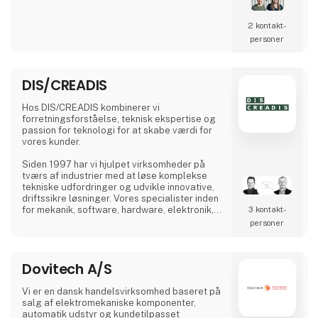
vores arbejde, men det er aldrig målet i sig
selv. Målet er brugervenlighed i vores
løsninger og vækst for vores kunder.
2 kontakt­
personer
DIS/CREADIS
Hos DIS/CREADIS kombinerer vi
forretningsforståelse, teknisk ekspertise og
passion for teknologi for at skabe værdi for
vores kunder.
Siden 1997 har vi hjulpet virksomheder på
tværs af industrier med at løse komplekse
tekniske udfordringer og udvikle innovative,
driftssikre løsninger. Vores specialister inden
for mekanik, software, hardware, elektronik,
3 kontakt­
automation og industrielt design arbejder tæt
personer
sammen med kunderne for at optimere deres
forretning og bidrage til mere effektive og
bæredygtige løsninger.
Dovitech A/S
Vi er en dansk handelsvirksomhed baseret på
salg af elektromekaniske komponenter,
automatik udstyr og kundetilpasset