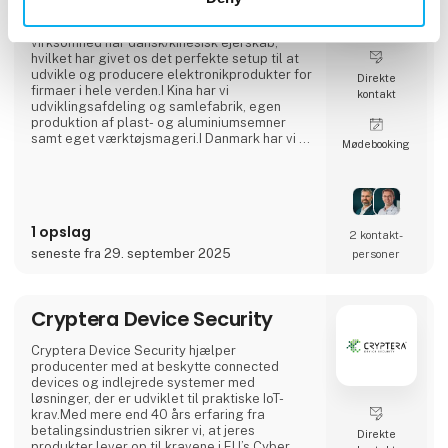
elektronikprodukter (Box-Build) med egen
fabrik og udviklingsafdeling i Kina.Vores EMS-
virksomhed har dansk/kinesisk ejerskab,
hvilket har givet os det perfekte setup til at
udvikle og producere elektronikprodukter for
Direkte
firmaer i hele verden.I Kina har vi
kontakt
udviklingsafdeling og samlefabrik, egen
produktion af plast- og aluminiumsemner
samt eget værktøjsmageri.I Danmark har vi et
Møde­booking
lokalt kontor i Hjørring, hvor vi tager os af
kundesupport samt forretningsudvikling i
samarbejde med vores kunder. Samlet set
tæller Cre8tek 220 medarbejdere, som
opererer på 11.000 m2.
1 opslag
2 kontakt­
seneste fra 29. september 2025
personer
Cryptera Device Security
Cryptera Device Security hjælper
producenter med at beskytte connected
devices og indlejrede systemer med
løsninger, der er udviklet til praktiske IoT-
krav.Med mere end 40 års erfaring fra
betalingsindustrien sikrer vi, at jeres
Direkte
produkter lever op til kravene i EU’s Cyber