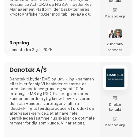
kontakt
Resilience Act (CRA) og NIS2.Vi tilbyder:Key
Management Platform, der beskytter jeres
kryptografiske nøgler mod tab, lækage og
Møde­booking
misbrugCode Signing Service, der sikrer
integriteten af jeres software og beskytter
mod uautoriserede ændringerDevice
Certificate Service, der giver alle devices en
unik kryptografisk identitet og kontrolleret
3 opslag
adgang til netværkCryptera Device Securi
2 kontakt­
seneste fra 3. juli 2025
personer
Danotek A/S
Danotek tilbyder EMS og udvikling - sammen
eller hver for sig.Vi besidder et særdeles
bredt kompetencegrundlag samt 40 års
erfaring i EMS og R&D, hvilket giver vores
kunder en fordelagtig know-how. Fra vores
domicil i Randers, varetager vi alt fra
Direkte
idéudvikling til færdigproduceret produkt og
kontakt
after-sales-service.Dét at have hele
værdikæden i samme hus skaber de optimale
rammer for dig som kunde. Vi har et tæt
Møde­booking
tværgående samarbejde mellem alle
afdelinger fra indkøb til udvikling og