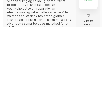
Vi er en hurtig og pålidelig distributør af
produkter og teknologi til design,
vedligeholdelse og reparation af
elektroniske og industrielle systemer.Vi har
været en del af den etablerede globale
teknologidistributør, Avnet, siden 2016. I dag
Direkte
giver dette samarbejde os mulighed for at
kontakt
støtte vores kunder i alle faser af produktets
livscyklus og tilbyde en helt unik
distributionsmodel samt ekspertise inden for
Møde­booking
end-to-end levering og produktdesign.Mød
keyboard_arrow_up
os på stand 2740, Hal C
GOmeasure ApS
Vi er en Skandinavisk virksomhed der sælger
test og måleudstyr fra verdens største
leverandører. Besøg os og hør mere om
Safran, Tektronix, Audio Precision, GRAS,
Anritsu, Hioki, Chroma, Wavecontrol og
mange flere
Direkte
kontakt
Møde­booking