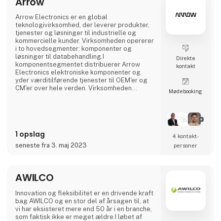
Arrow
Arrow Electronics er en global
teknologivirksomhed, der leverer produkter,
tjenester og løsninger til industrielle og
kommercielle kunder. Virksomheden opererer
i to hovedsegmenter: komponenter og
løsninger til databehandling.I
Direkte
komponentsegmentet distribuerer Arrow
kontakt
Electronics elektroniske komponenter og
yder værditilførende tjenester til OEM'er og
CM'er over hele verden. Virksomheden
Møde­booking
tilbyder et bredt udvalg af produkter,
herunder semi, passive komponenter,
forbindelser og elektromekaniske
komponenter.I det globale segment for
løsninger til databehandling tilbyder Arrow
1 opslag
Electronics IT-løsninger og -tjenester til
4 kontakt­
virksomheder og organisatione
seneste fra 3. maj 2023
personer
AWILCO
Innovation og fleksibilitet er en drivende kraft
bag AWILCO og en stor del af årsagen til, at
vi har eksisteret mere end 50 år i en branche,
som faktisk ikke er meget ældre.I løbet af