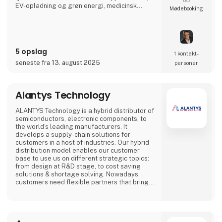
EV-opladning og grøn energi, medicinsk
Møde­booking
udstyr, digital skiltning eller spilplatforme. Et
andet fokus er skræddersyede, tilpassede
løsninger (Advantech DMS), som bl.a. ofte
muliggør en særlig kort time-to-market ved
at trække på det bredeste udvalg af
5 opslag
indlejrede standardprodukter på verdensplan
1 kontakt­
seneste fra 13. august 2025
personer
Alantys Technology
ALANTYS Technology is a hybrid distributor of
semiconductors, electronic components, to
the world’s leading manufacturers. It
develops a supply-chain solutions for
customers in a host of industries. Our hybrid
distribution model enables our customer
base to use us on different strategic topics:
from design at R&D stage, to cost saving
solutions & shortage solving. Nowadays,
customers need flexible partners that bring
evolutive solutions to the market. Our team is
able to provide solutions for MCU, FPGA,
Memory products, such as passive,
connectors and connectivity solutions.