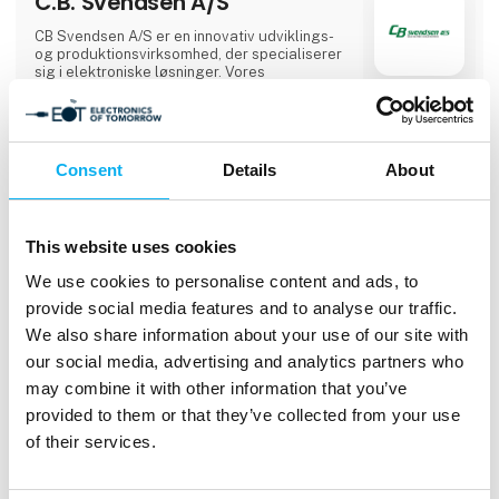
C.B. Svendsen A/S
CB Svendsen A/S er en innovativ udviklings-
og produktionsvirksomhed, der specialiserer
sig i elektroniske løsninger. Vores
kerneværdier omfatter innovation, teknisk
ekspertise, kvalitet og passion for hvert
enkelt produkt. Vi stræber efter at blive
opfattet, som en troværdig organisation og
en væsentlig samarbejdspartner af vores
Consent
Details
About
kunder.Med hovedsæde i Værløse designer,
udvikler og producerer vi innovative
1 kontakt­
løsninger. Vi har produktionsfaciliteter i både
personer
Danmark, Polen og Litauen, hvilket giver os
This website uses cookies
mulighed for at tilbyde konkurrencedygtige
priser på alt fra prototyper til
We use cookies to personalise content and ads, to
Celltech A/S
masseproduktion.
provide social media features and to analyse our traffic.
Celltech Gruppen er den førende leverandør
We also share information about your use of our site with
af batterier i Norden.Batterier til Medical,
our social media, advertising and analytics partners who
forbruger elektronik, industrielle produkter,
hvor IoT og elektrificering er blandt vores
may combine it with other information that you’ve
drivere.Siden 1984 har Celltech leveret
provided to them or that they’ve collected from your use
standard batterier samt udviklet og
produceret OEM batteriløsninger. Med seks
of their services.
nordiske salgskontorer placeret i Danmark,
Sverige, Finland og Norge, samt England,
Tyskland og to internationale salgskontorer,