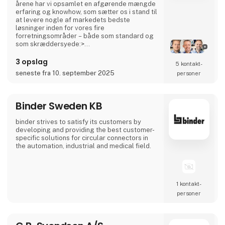
årene har vi opsamlet en afgørende mængde
erfaring og knowhow, som sætter os i stand til
at levere nogle af markedets bedste
løsninger inden for vores fire
forretningsområder – både som standard og
som skræddersyede:>
BATTERILØSNINGERLangtidsholdbare og
genopladelige produkter>
3 opslag
5 kontakt­
STRØMFORSYNINGER & LADEREKompakte,
seneste fra 10. september 2025
personer
robuste og pålidelige løsninger>
BRÆNDSELSCELLEROff-grid og backup-
energiløsninger drevet af brint og
metanolENERGISYSTEMER & INVERTEREEt
Binder Sweden KB
bredt sortimen
binder strives to satisfy its customers by
developing and providing the best customer-
specific solutions for circular connectors in
the automation, industrial and medical field.
1 kontakt­
personer