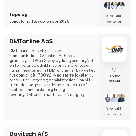
produktion, hvilket sikre dig et cost-optimeret
produktfra start. I udviklingsprocessen har
ingeniørerne fokus på designs der er sikret en
1 opslag
optimal elektronikprodukt
3 kontakt­
seneste fra 18. september 2025
personer
DMTonline ApS
DMTonline - dit valg til sikker
kommunikation!DMTonline ApS blev
grundlagt i 1995 i Sæby og har gennemgået
en forrygende udvikling gennem årene, som
nu har resulteret i, at DMTonline har bygget et
nyt domicil på 1700m2. Med større lokaler til
Direkte
produktion, lager og administration, kan vi i
kontakt
fremtiden betjene kunderne med fokus på
kvalitet, samt sikker og hurtig
levering.DMTonline har fokus på salg og
rådgivning, som underleverandør af kvalitets
kabler, stik, kabelkonfektionering og antenner
3 kontakt­
til bl.a. off-shore, vindmøller, marinen,
radiokommunikation, WLAN og
personer
teleindustrien.DMTonline er i dag en stor
medspiller inden for digital og analog radiok
Dovitech A/S