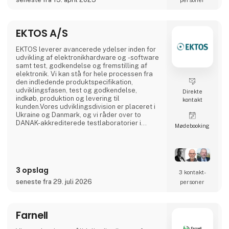
EKTOS A/S
EKTOS leverer avancerede ydelser inden for
udvikling af elektronikhardware og -software
samt test, godkendelse og fremstilling af
elektronik. Vi kan stå for hele processen fra
den indledende produktspecifikation,
udviklingsfasen, test og godkendelse,
Direkte
indkøb, produktion og levering til
kontakt
kunden.Vores udviklingsdivision er placeret i
Ukraine og Danmark, og vi råder over to
DANAK-akkrediterede testlaboratorier i
Møde­booking
Struer og København. Vores fleksible EMS-
division er eksperter i opbygning,
dokumentation og fremstilling af elektronik
ved hjælpe af gænge processer for
forskellige teknologier såsom THD, SMD,
3 opslag
test, montering, box-build og forsendelse.Vor
3 kontakt­
seneste fra 29. juli 2026
personer
Farnell