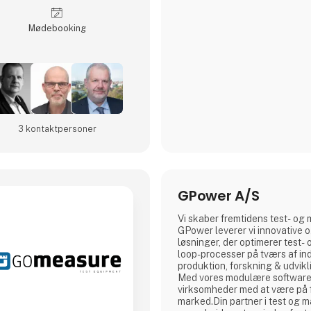
Møde­booking
3 kontakt­personer
GPower A/S
Vi skaber fremtidens test- og
GPower leverer vi innovative 
løsninger, der optimerer test-
loop-processer på tværs af in
produktion, forskning & udvikl
Med vores modulære software 
virksomheder med at være på f
marked.Din partner i test og 