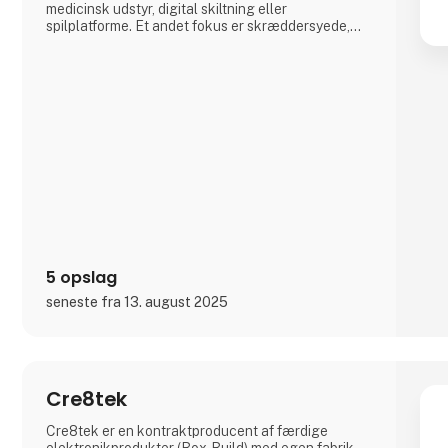
medicinsk udstyr, digital skiltning eller
spilplatforme. Et andet fokus er skræddersyede,
tilpassede løsninger (Advantech DMS), som bl.a.
ofte muliggør en særlig kort time-to-market ved at
trække på det bredeste udvalg af indlejrede
standardprodukter på verdensplan
5 opslag
seneste fra 13. august 2025
Cre8tek
Cre8tek er en kontraktproducent af færdige