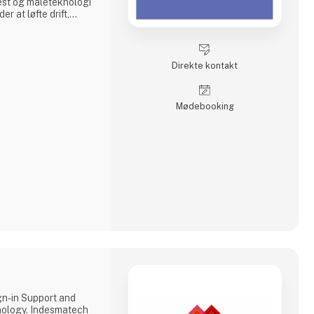
est og måleteknologi
er at løfte drift,
 højder. Vi kombinerer
 tilgang, der skaber
aglighed og dyb
Direkte kontakt
Møde­booking
gn-in Support and
ology. Indesmatech