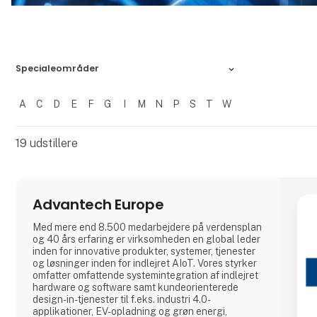
Specialeområder
A
C
D
E
F
G
I
M
N
P
S
T
W
Filtrer resultater
19
udstillere
Advantech Europe
Med mere end 8.500 medarbejdere på verdensplan
og 40 års erfaring er virksomheden en global leder
inden for innovative produkter, systemer, tjenester
og løsninger inden for indlejret AIoT. Vores styrker
omfatter omfattende systemintegration af indlejret
hardware og software samt kundeorienterede
design-in-tjenester til f.eks. industri 4.0-
applikationer, EV-opladning og grøn energi,