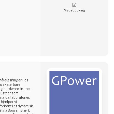
Møde­booking
 måleløsningerHos
og skalerbare
 og hardware-in-the-
dustrier som
ing og laboratorier.
hjælper vi
orkant i et dynamisk
målingSom en stærk