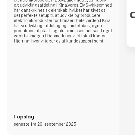
elektronikprodukter (Box-Build) med egen fabrik
og udviklingsafdeling i Kina.Vores EMS-virksomhed
har dansk/kinesisk ejerskab, hvilket har givet os
det perfekte setup til at udvikle og producere
elektronikprodukter for firmaer i hele verden.I Kina
har vi udviklingsafdeling og samlefabrik, egen
produktion af plast- og aluminiumsemner samt eget
værktøjsmageri.I Danmark har vi et lokalt kontor i
Hjørring, hvor vi tager os af kundesupport samt
forretningsudvikling i samarbejde med vores
kunder. Samlet set tæller Cre8tek 220
medarbejdere, som opererer på 11.000 m2.
1 opslag
seneste fra 29. september 2025