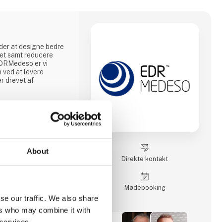
nder at designe bedre
det samt reducere
EDRMedeso er vi
n ved at levere
r drevet af
About
Direkte kontakt
Møde­booking
se our traffic. We also share
ers who may combine it with
 services.