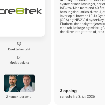
at beskytte connected devices
systemer med løsninger, der er 
IoT-krav.Med mere end 40 års 
betalingsindustrien sikrer vi, 
lever op til kravene i EU’s Cyb
(CRA) og NIS2.Vi tilbyder:K
Platform, der beskytter jeres 
mod tab, lækage og misbrugCo
der sikrer integriteten af jere
beskytter mod uautoriserede
Certificate Service, der giver 
kryptografisk identitet og kon
netværkCryptera Device Secu
Direkte kontakt
Møde­booking
3 opslag
seneste fra 3. juli 2025
2 kontakt­personer