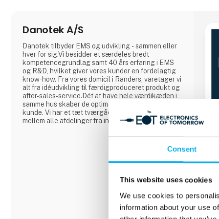
Danotek A/S
Danotek tilbyder EMS og udvikling - sammen eller
hver for sig.Vi besidder et særdeles bredt
kompetencegrundlag samt 40 års erfaring i EMS
og R&D, hvilket giver vores kunder en fordelagtig
know-how. Fra vores domicil i Randers, varetager vi
alt fra idéudvikling til færdigproduceret produkt og
after-sales-service.Dét at have hele værdikæden i
samme hus skaber de optimale rammer for dig som
kunde. Vi har et tæt tværgående samarbejde
mellem alle afdelinger fra indkøb til udvikling og
produktion, hvilket sikre dig et cost-optimeret
produktfra start. I udviklingsprocessen har
ingeniørerne fokus på designs der er sikret en
Consent
optimal elektronikprodukt
This website uses cookies
We use cookies to personalis
information about your use of
other information that you’ve