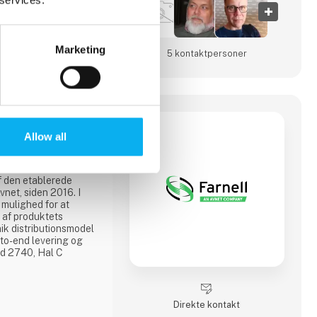
Marketing
5 kontakt­personer
Allow all
tributør af produkter
geholdelse og
ndustrielle
af den etablerede
vnet, siden 2016. I
 mulighed for at
r af produktets
nik distributionsmodel
-to-end levering og
nd 2740, Hal C
Direkte kontakt