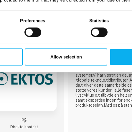
7 opslag
Preferences
Statistics
seneste fra 13. april 2023
3 kontakt­personer
Farnell
Allow selection
Vi er en hurtig og pålidelig dis
og teknologi til design, vedli
reparation af elektroniske og i
systemer.Vi har været en del 
globale teknologidistributør, A
dag giver dette samarbejde os
støtte vores kunder i alle fase
livscyklus og tilbyde en helt u
samt ekspertise inden for end
produktdesign.Mød os på sta
Direkte kontakt