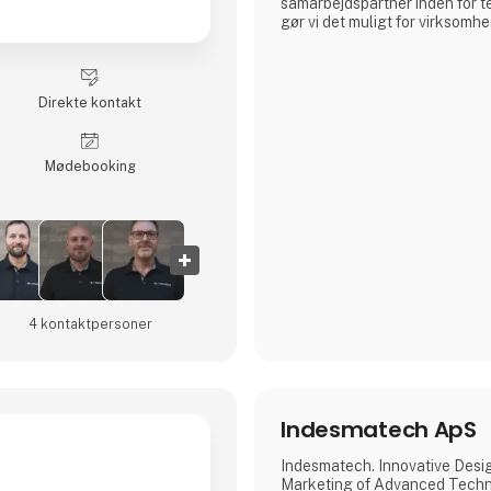
samarbejdspartner inden for t
gør vi det muligt for virksomhed
effektivitet og kvalitet til nye
teknisk ekspertise med en unik
værdi hele vejen rundt.Bred f
erfaringMed årtiers erfaring
Direkte kontakt
Møde­booking
4 kontakt­personer
Indesmatech ApS
Indesmatech. Innovative Desi
Marketing of Advanced Techn