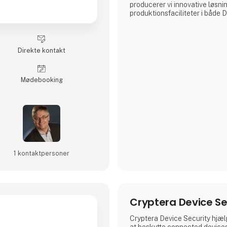
producerer vi innovative løsnin
produktionsfaciliteter i både
Litauen, hvilket giver os mulig
konkurrencedygtige priser på al
masseproduktion.
Direkte kontakt
Møde­booking
1 kontakt­personer
Cryptera Device Se
Cryptera Device Security hjæ