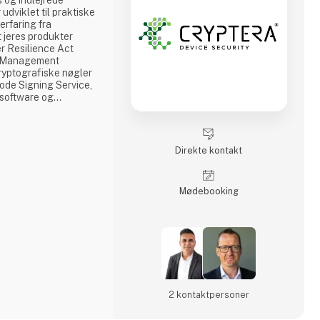
 og indlejrede
udviklet til praktiske
erfaring fra
at jeres produkter
er Resilience Act
ey Management
kryptografiske nøgler
de Signing Service,
s software og
 ændringerDevice
alle devices en unik
trolleret adgang til
ri
Direkte kontakt
Møde­booking
2 kontakt­personer