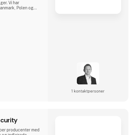
ger. Vi har
 Danmark, Polen og
hed for at tilbyde
t fra prototyper til
1 kontakt­personer
curity
lper producenter med