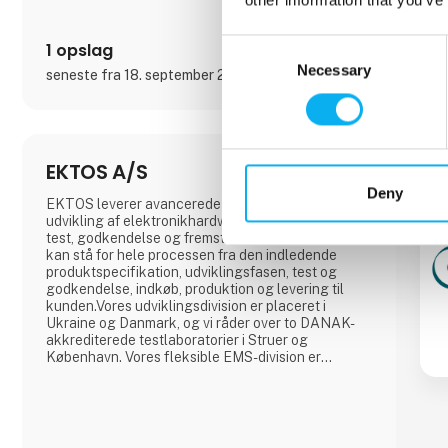
Consent
1 opslag
Necessary
Selection
seneste fra 18. september 2025
EKTOS A/S
Deny
EKTOS leverer avancerede ydelser inden for
udvikling af elektronikhardware og -software samt
test, godkendelse og fremstilling af elektronik. Vi
kan stå for hele processen fra den indledende
produktspecifikation, udviklingsfasen, test og
godkendelse, indkøb, produktion og levering til
kunden.Vores udviklingsdivision er placeret i
Ukraine og Danmark, og vi råder over to DANAK-
akkrediterede testlaboratorier i Struer og
København. Vores fleksible EMS-division er
eksperter i opbygning, dokumentation og
fremstilling af elektronik ved hjælpe af gænge
processer for forskellige teknologier såsom THD,
SMD, test, montering, box-build og forsendelse.Vor