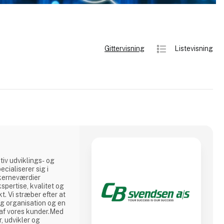
Gittervisning
Listevisning
iv udviklings- og
cialiserer sig i
 kerneværdier
spertise, kvalitet og
t. Vi stræber efter at
ig organisation og en
af vores kunder.Med
, udvikler og