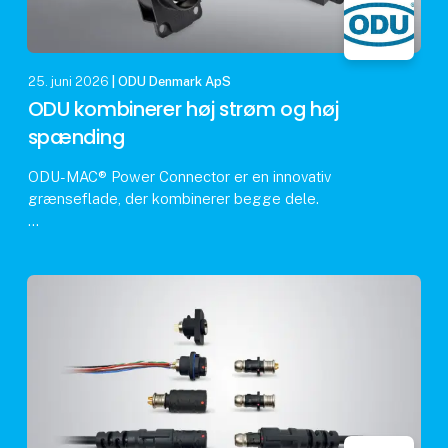
25. juni 2026
| ODU Denmark ApS
ODU kombinerer høj strøm og høj
spænding
ODU-MAC® Power Connector er en innovativ
grænseflade, der kombinerer begge dele.
Den muliggør pålidelig overførsel af høj spænding
og strøm i et pladsbesparende design. Det gør den
ideel til test a