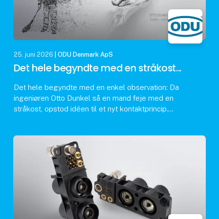
25. juni 2026
| ODU Denmark ApS
Det hele begyndte med en stråkost...
Det hele begyndte med en enkel observation: Da
ingeniøren Otto Dunkel så en mand feje med en
stråkost, opstod idéen til et nyt kontaktprincip.
Kostens struktur inspirerede ham til
fjedertrådskonta