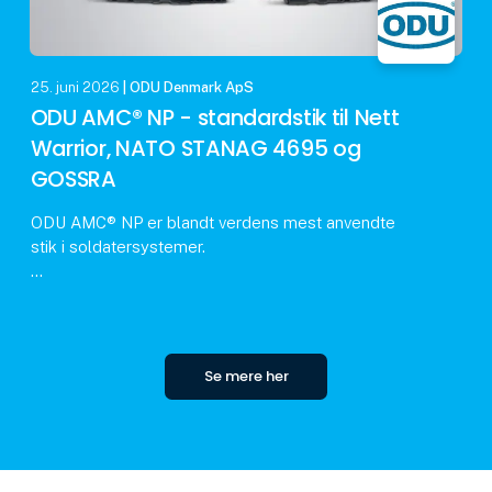
25. juni 2026
| ODU Denmark ApS
ODU AMC® NP - standardstik til Nett
Warrior, NATO STANAG 4695 og
GOSSRA
ODU AMC® NP er blandt verdens mest anvendte
stik i soldatersystemer.
I en ny video giver ODU's produktchef Tobias
Günthner et indblik i konnektorens tekniske
egenskaber og anvendelse.
Se mere her