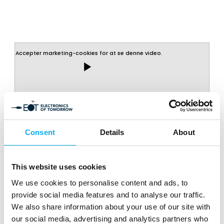
Accepter marketing-cookies for at se denne video.
play_arrow
Consent
Details
About
This website uses cookies
Highlights fra EOT
We use cookies to personalise content and ads, to
provide social media features and to analyse our traffic.
Mærk messestemningen fra 2025 helt ud igennem
We also share information about your use of our site with
skærmen, hvor blandt andre Carsten Bremerskov fra SVI,
our social media, advertising and analytics partners who
Pascal Bornet, som er international AI & Automation