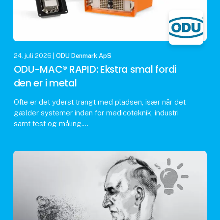
24. juli 2026
| ODU Denmark ApS
ODU-MAC® RAPID: Ekstra smal fordi
den er i metal
Ofte er det yderst trangt med pladsen, især når det
gælder systemer inden for medicoteknik, industri
samt test og måling.
Derfor har ODU udviklet en ekstra variant i ODU-
MAC® RAPID-konnektorserien. S