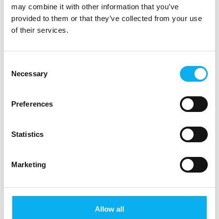
may combine it with other information that you’ve
ekspert, Rasmus Bisgaard fra Nvidia, Thomas Heilbuth
provided to them or that they’ve collected from your use
fra TTI og Tommi Sørensen fra GOmeasure sætter ord
of their services.
på elektronik- og teknologibranchens mødested.
Consent
Necessary
Selection
Preferences
Statistics
Di
Marketing
Allow all