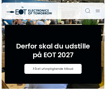
Søg
Derfor skal du udstille
på EOT 2027
Få et uforpligtende tilbud