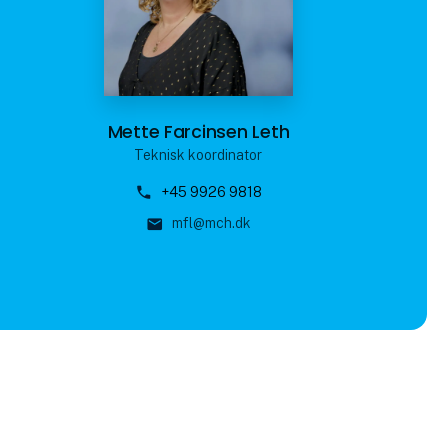
Mette Farcinsen Leth
Teknisk koordinator
phone
+45 9926 9818
mail
mfl@mch.dk