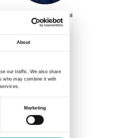
Michelle Schaik-Pool
Projektkoordinator
phone
+45 9926 9856
About
mail
msc@mch.dk
se our traffic. We also share
ers who may combine it with
 services.
Marketing
ykke