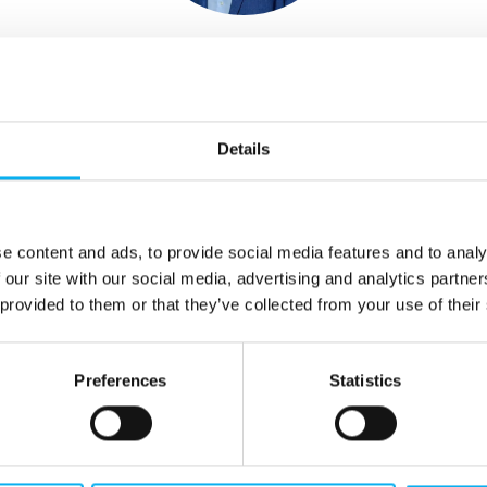
Jes Peter Jensen
Key Account Manager
phone
+45 2927 7355
Details
mail
jje@mch.dk
e content and ads, to provide social media features and to analy
 our site with our social media, advertising and analytics partn
 provided to them or that they’ve collected from your use of their
Preferences
Statistics
 Paugan Jensen
Tilde Nørrel