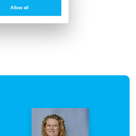
nator
Allow all
9853
dk