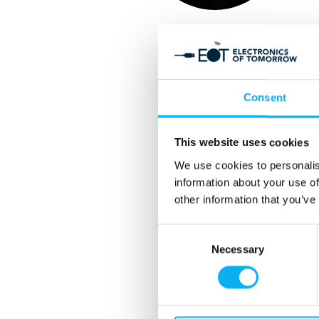
Jacob Rasmussen
Projektleder
phone
+45 9215 7222
Consent
mail
jra@mch.dk
This website uses cookies
We use cookies to personalis
information about your use of
other information that you’ve
Consent
Necessary
Selection
Line