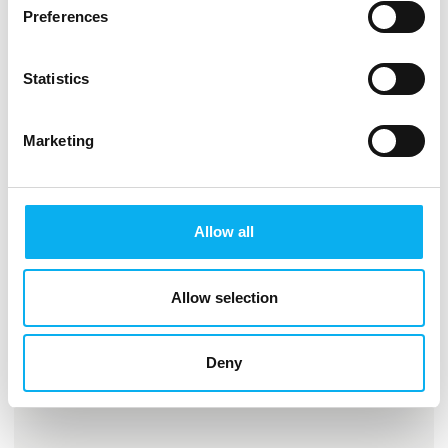
Preferences
Statistics
Marketing
Gå til hjemmeside
Allow all
Antal medarbejdere
Allow selection
6-10
Deny
Lokationer
København, Denmark