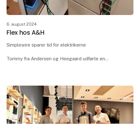
6. august 2024
Flex hos A&H
Simplewire sparer tid for elektrikerne
Tommy fra Andersen og Heegaard udførte en
genopmærkning på 2 dage i stedet for de 7 dage,
som han havde forventet.
Tommy stod over for en stor opgave, hvor
keyboard_arrow_up