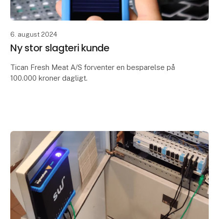
6. august 2024
Ny stor slagteri kunde
Tican Fresh Meat A/S forventer en besparelse på
100.000 kroner dagligt.
Strømnedbrud er en hyppig og kostbar udfordring
hos Tican. Hver dag går strømmen mindst ét sted, og
grundet slagteriets hårde