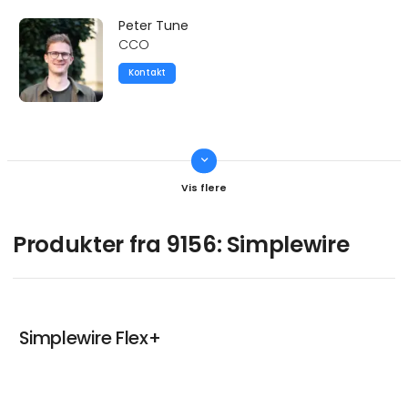
Peter Tune
CCO
Kontakt
keyboard_arrow_down
Dennis True
CTO
Kontakt
Produkter fra 9156: Simplewire
Simplewire Flex+