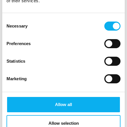
of their services.
Consent
Necessary
Selection
Preferences
Statistics
Planlæg dit besøg
Marketing
E
Allow all
Allow selection