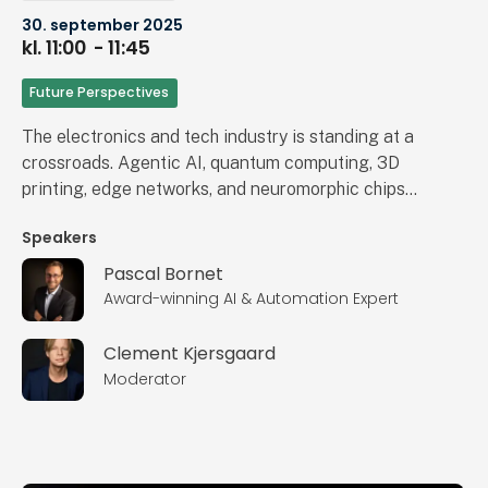
30. september 2025
kl. 11:00
- 11:45
Future Perspectives
The electronics and tech industry is standing at a
crossroads. Agentic AI, quantum computing, 3D
printing, edge networks, and neuromorphic chips
are not incremental upgrades—they're rewriting
Speakers
the rules of how we build, operate, and deliver. But
in this race toward the future, one truth remains:
Pascal Bornet
technology only creates value when paired with
Award-winning AI & Automation Expert
human intelligence. In this powerful keynote,
Pascal Bornet—pioneer of Intelligent Automation
Clement Kjersgaard
and author of the best-selling book
Moderator
IRREPLACEABLE—explores how organizations
can thrive at the intersection of innovation and
humanity. He will cover: • The technologies shaping
the future of electronics and tech—and how they