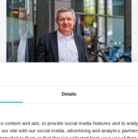
om vi kan reparere noget af det ødelagte.
Cybersikkerhed i en ny geopolitisk
virkelighed
Details
EOTech Talk Stage
Dansk
30. september 2025
kl. 13:00
- 13:45
e content and ads, to provide social media features and to analy
 our site with our social media, advertising and analytics partn
Cyber Security
 provided to them or that they’ve collected from your use of their