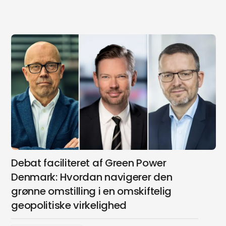
perspective on how artificial intelligence and
advanced hardware are driving innovation and
paving the way for transformation across
industries. Bo Lybæk, CEO of GPV, contributes
hands-on experience from electronics
manufacturing and how the EMS industry
supports the development of next-generation
electronics. With Clement Kjersgaard as
moderator, this will be a sharp and thought-
provoking debate on how technology not only
shapes the future – but also becomes the key to
solving today’s most pressing challenges.
Debat faciliteret af Green Power
Denmark: Hvordan navigerer den
grønne omstilling i en omskiftelig
geopolitiske virkelighed