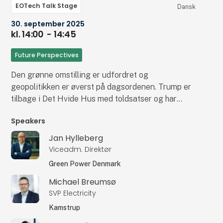
EOTech Talk Stage
Dansk
30. september 2025
kl. 14:00
- 14:45
Future Perspectives
Den grønne omstilling er udfordret og
geopolitikken er øverst på dagsordenen. Trump er
tilbage i Det Hvide Hus med toldsatser og har
kaldt vindmøller og solceller for ”THE SCAM OF
Speakers
THE CENTURY”. Kina har kontrol med de sjældne
råstoffer, som driver den grønne omstilling, og
Jan Hylleberg
EU’s konkurrenceevne vakler i takt med at behovet
Viceadm. Direktør
for fokus på både fysisk og digital sikkerhed og
Green Power Denmark
ikke mindst forsyningssikkerhed vokser. Hvor
Michael Breumsø
efterlader det Danmark som et lille land med
SVP Electricity
globale virksomheder, der lever af at eksportere
grønne teknologier? Hvordan sikrer vi, at den
Kamstrup
grønne omstilling ikke mister momentum – og at