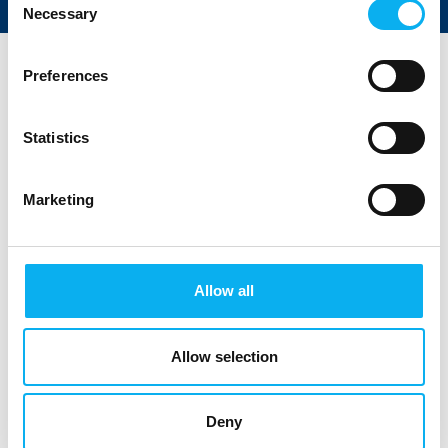
Necessary
Selection
Preferences
Statistics
Marketing
Gå til hjemmeside
Allow all
Antal medarbejdere
Allow selection
100+
Deny
Lokationer