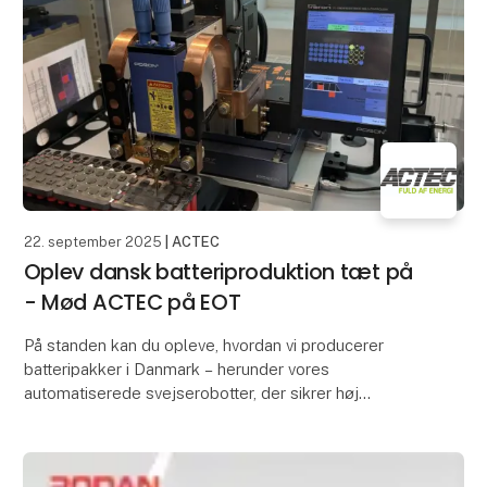
Sonja Larsen - Indkøbschef
Jan Storgaard - afg
22. september 2025
| ACTEC
Oplev dansk batteriproduktion tæt på
- Mød ACTEC på EOT
På standen kan du opleve, hvordan vi producerer
batteripakker i Danmark – herunder vores
automatiserede svejserobotter, der sikrer høj
præcision, ensartet kvalitet og konkurrencedygtige
priser. Mange