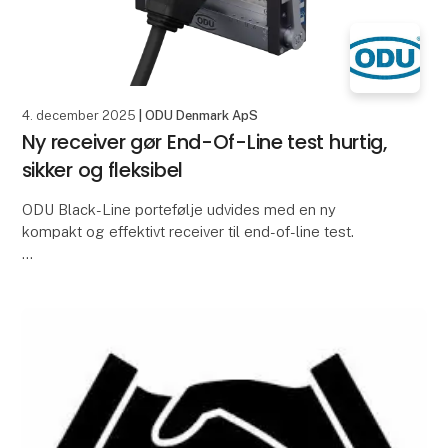
4. december 2025
| ODU Denmark ApS
Ny receiver gør End-Of-Line test hurtig,
sikker og fleksibel
ODU Black-Line portefølje udvides med en ny
kompakt og effektivt receiver til end-of-line test.
Den nye ODU-MAC® Black-Line Compact Class
receiver er et modulært forbindelsessystem, udviklet
til a