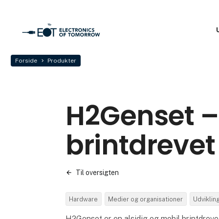
Forside
Produkter
H2Genset –
brintdrevet
Til oversigten
Hardware
Medier og organisationer
Udviklin
H2Genset er en alsidig og mobil brintdreve