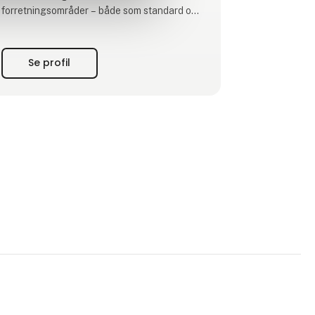
forretningsområder – både som standard og
som skræddersyede:
> BATTERILØSNINGER
Se profil
Langtidsholdbare og genopladelige
produkter
> STRØMFORSYNINGER & LADERE
Kompakte, robuste og pålidelige løsninger
> BRÆNDSELSCELLER
Off-grid og backup-energiløsning