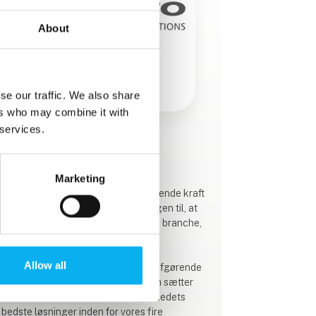
About
se our traffic. We also share
ers who may combine it with
 services.
Produktet er tilføjet af:
AWILCO
Marketing
Innovation og fleksibilitet er en drivende kraft
bag AWILCO og en stor del af årsagen til, at
vi har eksisteret mere end 50 år i en branche,
som faktisk ikke er meget ældre.
Allow all
I løbet af årene har vi opsamlet en afgørende
mængde erfaring og knowhow, som sætter
os i stand til at levere nogle af markedets
bedste løsninger inden for vores fire