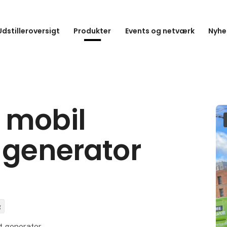
Udstilleroversigt
Produkter
Events og netværk
Nyhe
 mobil
 generator
g
t generator.