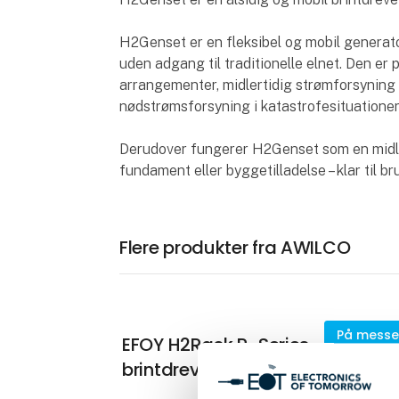
H2Genset er en fleksibel og mobil generator
uden adgang til traditionelle elnet. Den er
arrangementer, midlertidig strømforsyning 
nødstrømsforsyning i katastrofesituationer
Derudover fungerer H2Genset som en midle
fundament eller byggetilladelse – klar til br
Flere produkter fra AWILCO
På mess
EFOY H2Rack R-Series –
brintdrevet backup-løsning