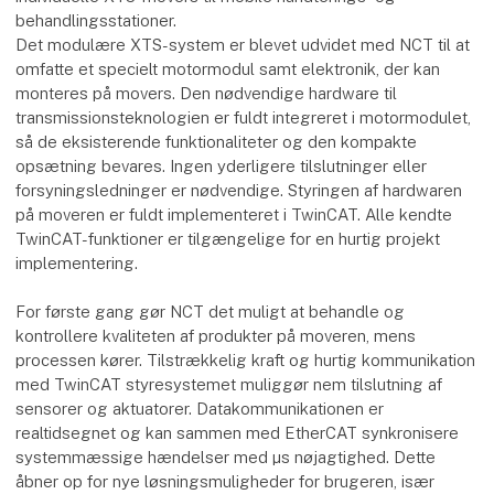
behandlingsstationer.
Det modulære XTS-system er blevet udvidet med NCT til at
omfatte et specielt motormodul samt elektronik, der kan
monteres på movers. Den nødvendige hardware til
transmissionsteknologien er fuldt integreret i motormodulet,
så de eksisterende funktionaliteter og den kompakte
opsætning bevares. Ingen yderligere tilslutninger eller
forsyningsledninger er nødvendige. Styringen af hardwaren
på moveren er fuldt implementeret i TwinCAT. Alle kendte
TwinCAT-funktioner er tilgængelige for en hurtig projekt
implementering.
For første gang gør NCT det muligt at behandle og
kontrollere kvaliteten af produkter på moveren, mens
processen kører. Tilstrækkelig kraft og hurtig kommunikation
med TwinCAT styresystemet muliggør nem tilslutning af
sensorer og aktuatorer. Datakommunikationen er
realtidsegnet og kan sammen med EtherCAT synkronisere
systemmæssige hændelser med µs nøjagtighed. Dette
åbner op for nye løsningsmuligheder for brugeren, især