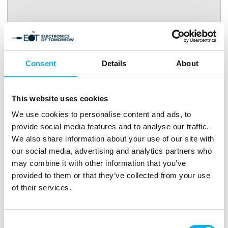
Accepter marketing-cookies for at se denne video.
play_arrow
Consent
Details
About
This website uses cookies
We use cookies to personalise content and ads, to
provide social media features and to analyse our traffic.
Flere produkter fra Beckhoff Automation
We also share information about your use of our site with
ApS
our social media, advertising and analytics partners who
may combine it with other information that you’ve
provided to them or that they’ve collected from your use
of their services.
MX-System
Consent