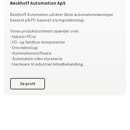
Beckhoff Automation ApS
Beckhoff Automation udvikler åbne automationsløsninger
baseret på PC-baseret styringsteknologi.
Vores produktsortiment spænder over:
• Industri-PC’er
• I/O- og fieldbus-komponenter
• Drevteknologi
• Automationssoftware
• Automation uden styretavle
• Hardware til industriel billedbehandling
• Robotteknologi
• Produkttransport
Se profil
Hvert produkt kan anvendes som selvstændige komponenter
– eller kombineres til et fuldt integreret styringssystem, hvor
alle dele er optimalt afstemt. Med vores New Automation
Technology leverer vi universelle, brancheuafhængige
løsninger, der bruges over hel