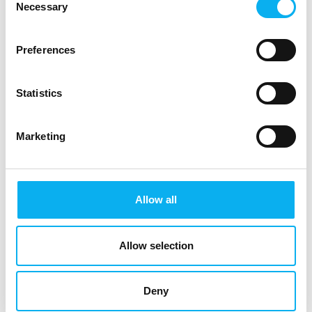
Necessary
Selection
TwinCAT 3 Matlab/Simulink
Preferences
Statistics
EtherCAT målemoduler
Marketing
XTS
Allow all
Allow selection
AV & Media Technoligy
Deny